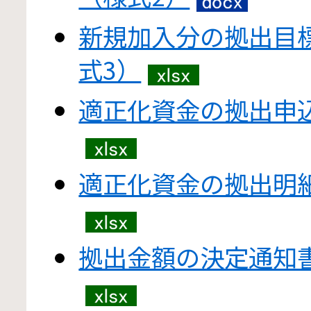
新規加入分の拠出目
式3）
適正化資金の拠出申
適正化資金の拠出明細
拠出金額の決定通知