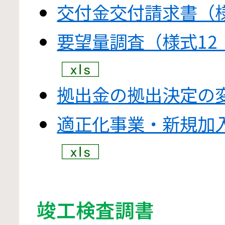
交付金交付請求書（様
要望量調査（様式12［
拠出金の拠出決定の
適正化事業・新規加
竣工検査調書