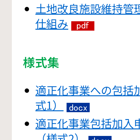
土地改良施設維持管
仕組み
様式集
適正化事業への包括
式1）
適正化事業包括加入
（様式2）