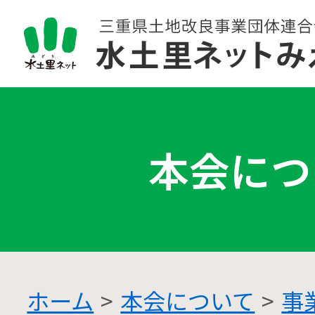
本会につ
ホーム
本会について
事